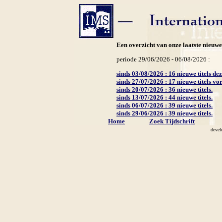
Een overzicht van onze laatste nieuwe t
periode 29/06/2026 - 06/08/2026 :
sinds 03/08/2026 :
16
nieuwe titels de
sinds 27/07/2026 :
17
nieuwe titels vo
sinds 20/07/2026 :
36
nieuwe titels.
sinds 13/07/2026 :
44
nieuwe titels.
sinds 06/07/2026 :
39
nieuwe titels.
sinds 29/06/2026 :
39
nieuwe titels.
Home
Zoek Tijdschrift
devel